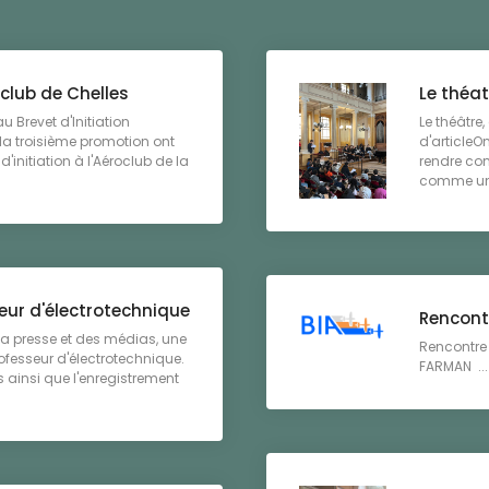
roclub de Chelles
Le théat
u Brevet d'Initiation
Le théâtre,
 la troisième promotion ont
d'article
d'initiation à l'Aéroclub de la
rendre co
comme un a
eur d'électrotechnique
Rencont
la presse et des médias, une
Rencontre 
ofesseur d'électrotechnique.
FARMAN ...
 ainsi que l'enregistrement