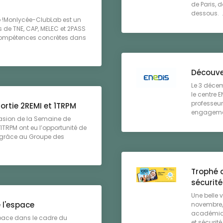
de Paris, 
dessous. .
 !Monlycée-ClubLab est un
 de TNE, CAP, MELEC et 2PASS
compétences concrètes dans
Découve
Le 3 décem
le centre
professeur
ortie 2REMI et 1TRPM
engagement
casion de la Semaine de
t 1TRPM ont eu l’opportunité de
, grâce au Groupe des
Trophé 
sécurité
Une belle 
e l'espace
novembre, 
académiqu
espace dans le cadre du
et sécurité 