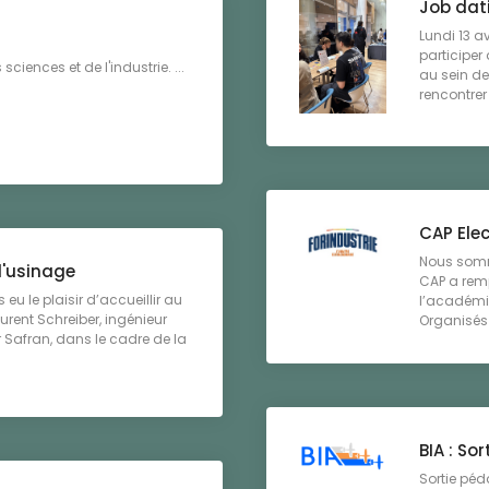
Job dat
Lundi 13 av
participer
 sciences et de l'industrie. ...
au sein de
rencontrer
CAP Elec
Nous somm
l'usinage
CAP a remp
 eu le plaisir d’accueillir au
l’académie
urent Schreiber, ingénieur
Organisés 
r Safran, dans le cadre de la
BIA : Sor
Sortie péd