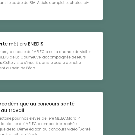
dans le cadre du BIA. Article complet et photos ci-
..
rte métiers ENEDIS
bre, la classe de 1MELEC a eu la chance de visiter
 ENEDIS de La Courneuve, accompagnée de leurs
s.Cette visite s’inscrit dans le cadre de notre
 au sein de l’éco ...
académique au concours santé
 au travail
victoire pour nos élèves de 1ère MELEC.Mardi 4
la classe de 1MELEC a remporté le trophée
e de la 13ème édition du concours vidéo "Santé
au travail : de l’école ...