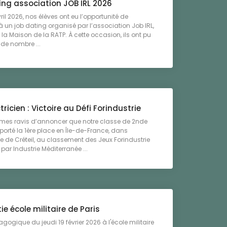
ing association JOB IRL 2026
ril 2026, nos élèves ont eu l’opportunité de
 à un job dating organisé par l’association Job IRL,
 la Maison de la RATP. À cette occasion, ils ont pu
 de nombre ...
tricien : Victoire au Défi Forindustrie
es ravis d’annoncer que notre classe de 2nde
orté la 1ère place en Île-de-France, dans
 de Créteil, au classement des Jeux Forindustrie
par Industrie Méditerranée ...
tie école militaire de Paris
agogique du jeudi 19 février 2026 à l'école militaire