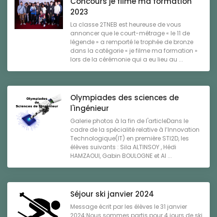
Concours je filme ma formation
2023
La classe 2TNEB est heureuse de vous
annoncer que le court-métrage « le 11 de
légende » a remporté le trophée de bronze
dans la catégorie « je filme ma formation »
lors de la cérémonie qui a eu lieu au ...
Olympiades des sciences de
l'ingénieur
Galerie photos à la fin de l'articleDans le
cadre de la spécialité relative à l’Innovation
Technologique(IT) en première STI2D, les
élèves suivants : Sila ALTINSOY , Hédi
HAMZAOUI, Gabin BOULOGNE et Al ...
Séjour ski janvier 2024
Message écrit par les élèves le 31 janvier
2024:Nous sommes partis pour 4 jours de ski