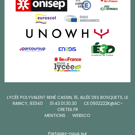
LYCÉE POLYVALENT RENÉ CASSIN, 16, ALLÉE DES BOSQUETS, LE
RAINCY, 93340
•
01.43.01.30.30
•
CE.0932222K@AC-
CRETEIL.FR
MENTIONS
•
WEBSCO
Partagez-nous sur