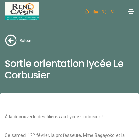
Retour
Sortie orientation lycée Le
Corbusier
À la découverte des filières au Lycée Corbusier !
Ce samedi 1?? février, la professeure, Mme Bagayoko et la