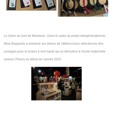
Le Salon du livre de Montreuil : Dans le cadre du projet intergénérationnel,
Mme Bagayoko a emmené ses élèves de 1MelecA pour sélectionner des
ouvrages pour la lecture à voix haute qui se déroulera à l’école maternelle
voisine (Thiers) au début de l’année 2025.