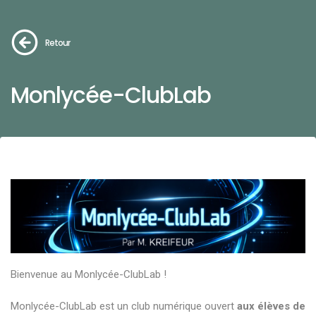
Retour
Monlycée-ClubLab
Bienvenue au Monlycée-ClubLab !
Monlycée-ClubLab est un club numérique ouvert
aux élèves de